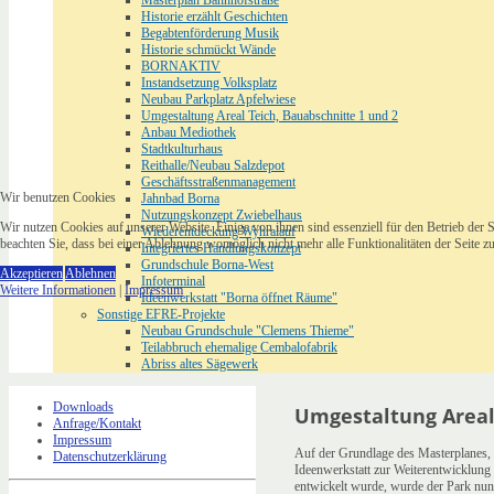
Masterplan Bahnhofstraße
Historie erzählt Geschichten
Begabtenförderung Musik
Historie schmückt Wände
BORNAKTIV
Instandsetzung Volksplatz
Neubau Parkplatz Apfelwiese
Umgestaltung Areal Teich, Bauabschnitte 1 und 2
Anbau Mediothek
Stadtkulturhaus
Reithalle/Neubau Salzdepot
Geschäftsstraßenmanagement
Wir benutzen Cookies
Jahnbad Borna
Nutzungskonzept Zwiebelhaus
Wir nutzen Cookies auf unserer Website. Einige von ihnen sind essenziell für den Betrieb der 
Wiederentdeckung Wyhralauf
beachten Sie, dass bei einer Ablehnung womöglich nicht mehr alle Funktionalitäten der Seite z
Integriertes Handlungskonzept
Grundschule Borna-West
Akzeptieren
Ablehnen
Infoterminal
Weitere Informationen
|
Impressum
Ideenwerkstatt "Borna öffnet Räume"
Sonstige EFRE-Projekte
Neubau Grundschule "Clemens Thieme"
Teilabbruch ehemalige Cembalofabrik
Abriss altes Sägewerk
Downloads
Umgestaltung Areal
Anfrage/Kontakt
Impressum
Auf der Grundlage des Masterplanes, 
Datenschutzerklärung
Ideenwerkstatt zur Weiterentwicklung 
entwickelt wurde, wurde der Park nun