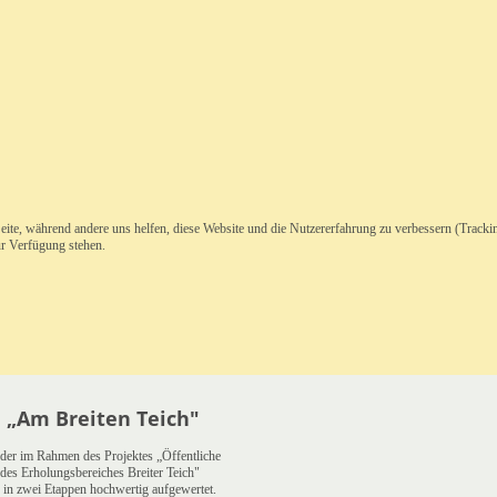
Seite, während andere uns helfen, diese Website und die Nutzererfahrung zu verbessern (Tracki
ur Verfügung stehen.
 „Am Breiten Teich"
der im Rahmen des Projektes „Öffentliche
des Erholungsbereiches Breiter Teich"
 in zwei Etappen hochwertig aufgewertet.