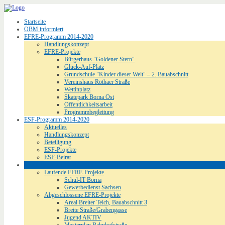
Startseite
OBM informiert
EFRE-Programm 2014-2020
Handlungskonzept
EFRE-Projekte
Bürgerhaus "Goldener Stern"
Glück-Auf-Platz
Grundschule "Kinder dieser Welt" – 2. Bauabschnitt
Vereinshaus Röthaer Straße
Wettinplatz
Skatepark Borna Ost
Öffentlichkeitsarbeit
Programmbegleitung
ESF-Programm 2014-2020
Aktuelles
Handlungskonzept
Beteiligung
ESF-Projekte
ESF-Beirat
EFRE-Programm 2007-2013
Laufende EFRE-Projekte
Schul-IT Borna
Gewerbedienst Sachsen
Abgeschlossene EFRE-Projekte
Areal Breiter Teich, Bauabschnitt 3
Breite Straße/Grabengasse
Jugend AKTIV